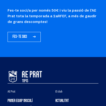
Fes-te soci/a per només 50€ i viu la passió de l’AE
Prat tota la temporada a 2aRFEF, a més de gaudir
de grans descomptes!
FES-TE SOCI
AE Prat
El club
PRIMER EQUIP MASCULÍ
ACTUALITAT