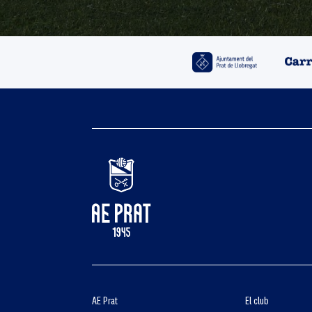
AE Prat
El club