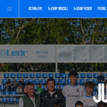
ACTUALITAT
1
EQUIP MASCULÍ
1
EQUIP FEMENÍ
FUTBOL
R
R
J