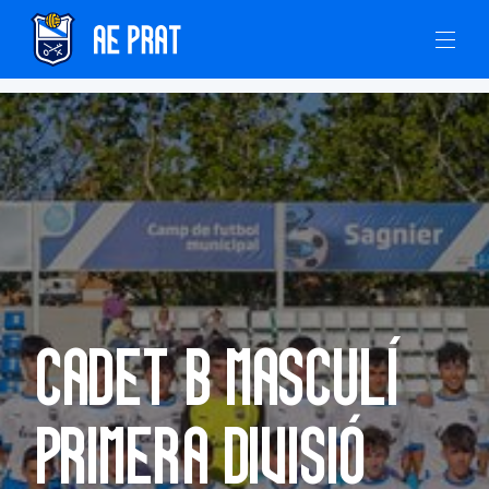
Cadet B Masculí
Primera Divisió