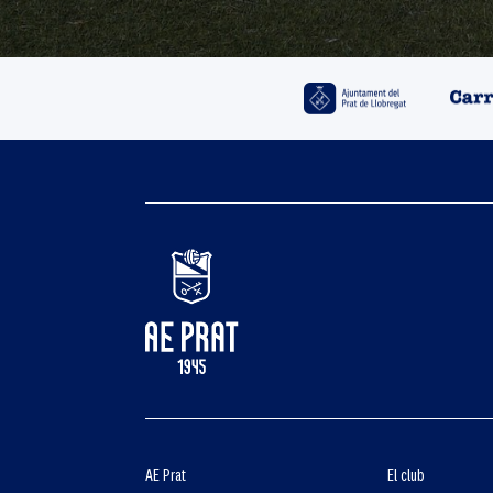
AE Prat
El club