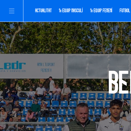
ACTUALITAT
1
EQUIP MASCULÍ
1
EQUIP FEMENÍ
FUTBOL
R
R
Be