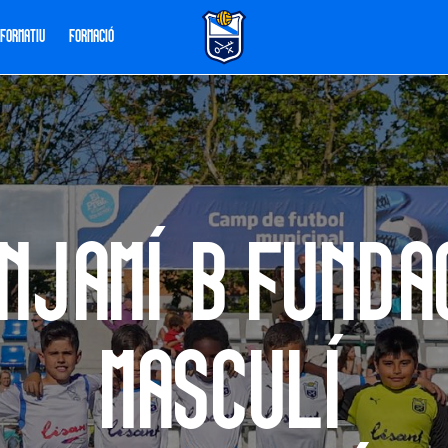
 FORMATIU
FORMACIÓ
njamí B Funda
Masculí