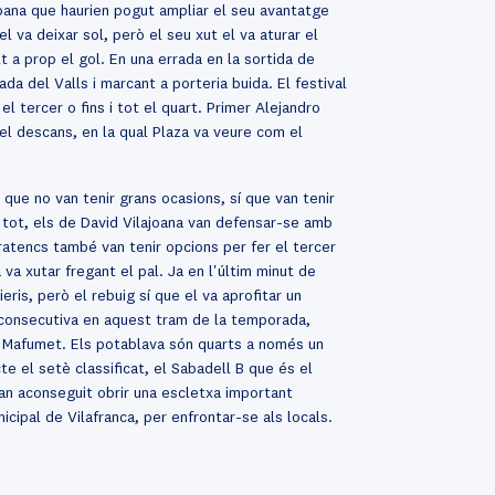
joana que haurien pogut ampliar el seu avantatge
va deixar sol, però el seu xut el va aturar el
 a prop el gol. En una errada en la sortida de
da del Valls i marcant a porteria buida. El festival
l tercer o fins i tot el quart. Primer Alejandro
el descans, en la qual Plaza va veure com el
 i que no van tenir grans ocasions, sí que van tenir
tot, els de David Vilajoana van defensar-se amb
 pratencs també van tenir opcions per fer el tercer
va xutar fregant el pal. Ja en l'últim minut de
eris, però el rebuig sí que el va aprofitar un
era consecutiva en aquest tram de la temporada,
e Mafumet. Els potablava són quarts a només un
 el setè classificat, el Sabadell B que és el
 han aconseguit obrir una escletxa important
icipal de Vilafranca, per enfrontar-se als locals.