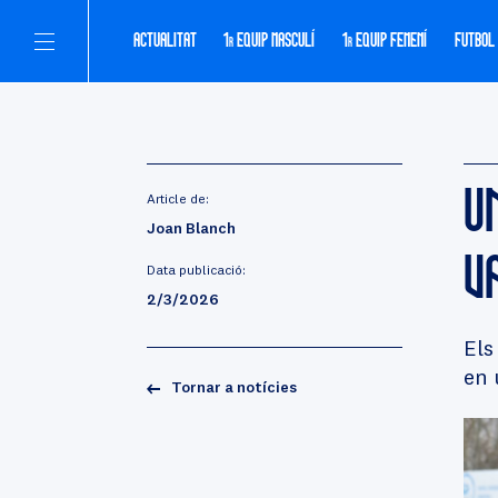
ACTUALITAT
1
EQUIP MASCULÍ
1
EQUIP FEMENÍ
FUTBOL
R
R
U
Article de:
Joan Blanch
V
Data publicació:
2/3/2026
Els
en 
Tornar a notícies