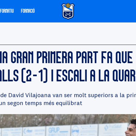
 FORMATIU
FORMACIÓ
NA GRAN PRIMERA PART FA QUE 
ALLS (2-1) I ESCALI A LA QUA
 de David Vilajoana van ser molt superiors a la pr
un segon temps més equilibrat