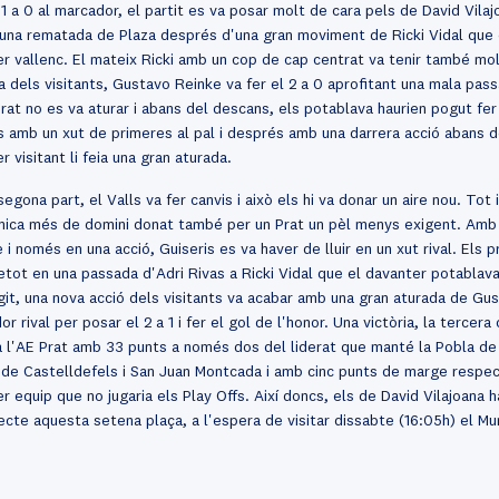
1 a 0 al marcador, el partit es va posar molt de cara pels de David Vila
una rematada de Plaza després d'una gran moviment de Ricki Vidal que el 
er vallenc. El mateix Ricki amb un cop de cap centrat va tenir també molt
a dels visitants, Gustavo Reinke va fer el 2 a 0 aprofitant una mala passa
rat no es va aturar i abans del descans, els potablava haurien pogut fer e
s amb un xut de primeres al pal i després amb una darrera acció abans d
r visitant li feia una gran aturada.
segona part, el Valls va fer canvis i això els hi va donar un aire nou. Tot
mica més de domini donat també per un Prat un pèl menys exigent. Amb 
 i només en una acció, Guiseris es va haver de lluir en un xut rival. Els
tot en una passada d'Adri Rivas a Ricki Vidal que el davanter potablava 
git, una nova acció dels visitants va acabar amb una gran aturada de Gusi
or rival per posar el 2 a 1 i fer el gol de l'honor. Una victòria, la terc
a l'AE Prat amb 33 punts a només dos del liderat que manté la Pobla d
 de Castelldefels i San Juan Montcada i amb cinc punts de marge respecte
r equip que no jugaria els Play Offs. Així doncs, els de David Vilajoana
cte aquesta setena plaça, a l'espera de visitar dissabte (16:05h) el Mun