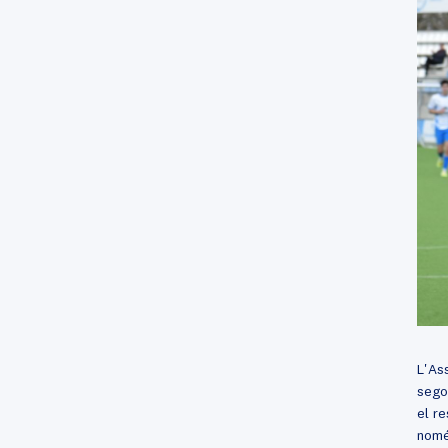
L'Ass
segon
el re
només