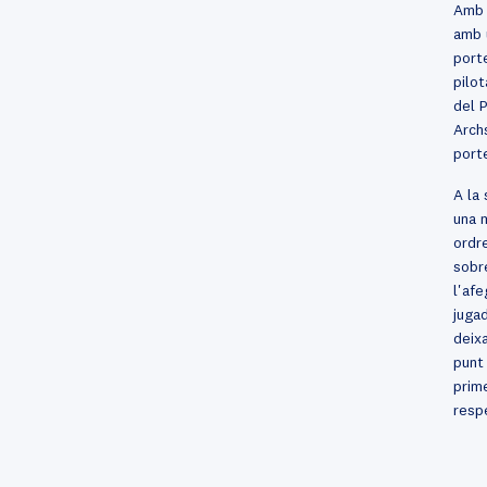
Amb 
amb 
port
pilot
del P
Arch
porte
A la 
una 
ordre
sobre
l'afe
jugad
deix
punt
prime
respe