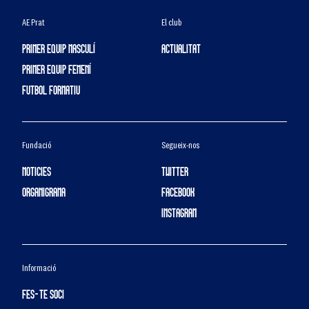
AE Prat
El club
PRIMER EQUIP MASCULÍ
ACTUALITAT
PRIMER EQUIP FEMENÍ
FUTBOL FORMATIU
Fundació
Segueix-nos
NOTICIES
TWITTER
ORGANIGRAMA
FACEBOOK
INSTAGRAM
Informació
FES-TE SOCI