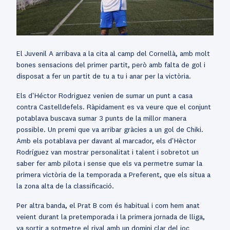
El Juvenil A arribava a la cita al camp del Cornellà, amb molt
bones sensacions del primer partit, però amb falta de gol i
disposat a fer un partit de tu a tu i anar per la victòria.
Els d'Héctor Rodriguez venien de sumar un punt a casa
contra Castelldefels. Ràpidament es va veure que el conjunt
potablava buscava sumar 3 punts de la millor manera
possible. Un premi que va arribar gràcies a un gol de Chiki.
Amb els potablava per davant al marcador, els d'Hèctor
Rodríguez van mostrar personalitat i talent i sobretot un
saber fer amb pilota i sense que els va permetre sumar la
primera victòria de la temporada a Preferent, que els situa a
la zona alta de la classificació.
Per altra banda, el Prat B com és habitual i com hem anat
veient durant la pretemporada i la primera jornada de lliga,
va sortir a sotmetre el rival amb un domini clar del joc