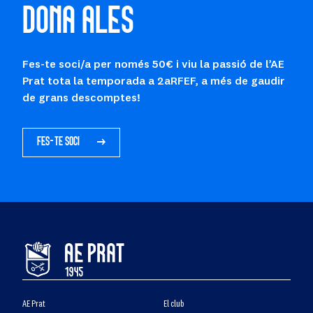
DONA ALES
Fes-te soci/a per només 50€ i viu la passió de l’AE
Prat tota la temporada a 2aRFEF, a més de gaudir
de grans descomptes!
FES-TE SOCI
AE Prat
El club