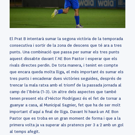
El Prat B intentarà sumar la segona victòria de la temporada
consecutiva i sortir de la zona de descens que té ara a tres
punts. Una combinació que passa per sumar els tres punts
aquest dissabte davant l'AE Bon Pastor i esperar que els
rivals directes perdin. De tota manera, i tenint en compte
que encara queda molta lliga, el més important és sumar els
tres punts i encadenar dues victòries seguides, després de
trencar la mala ratxa amb el triomf de la passada jornada al
camp de l'Ibèria (1-3). Un altre dels aspectes que també
tenen present els d'Héctor Rodríguez és el fet de tornar a
guanyar a casa, al Municipal Sagnier, fet que ha de ser molt
important d'aquí a final de lliga. Davant hi haurà un AE Bon
Pastor que es troba en un gran moment de forma i que a la
primera volta ja va superar als pratencs per 3 a 2 amb un gol
al temps afegit.