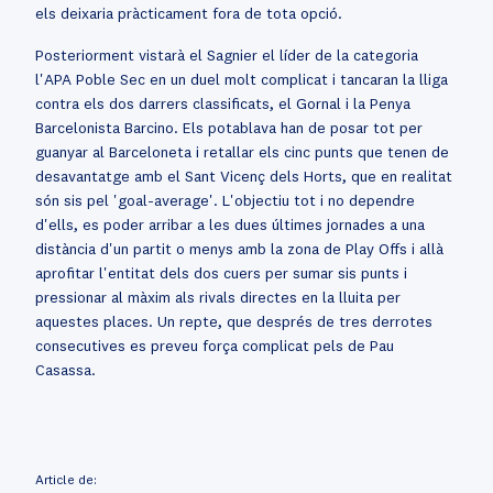
els deixaria pràcticament fora de tota opció.
Posteriorment vistarà el Sagnier el líder de la categoria
l'APA Poble Sec en un duel molt complicat i tancaran la lliga
contra els dos darrers classificats, el Gornal i la Penya
Barcelonista Barcino. Els potablava han de posar tot per
guanyar al Barceloneta i retallar els cinc punts que tenen de
desavantatge amb el Sant Vicenç dels Horts, que en realitat
són sis pel 'goal-average'. L'objectiu tot i no dependre
d'ells, es poder arribar a les dues últimes jornades a una
distància d'un partit o menys amb la zona de Play Offs i allà
aprofitar l'entitat dels dos cuers per sumar sis punts i
pressionar al màxim als rivals directes en la lluita per
aquestes places. Un repte, que després de tres derrotes
consecutives es preveu força complicat pels de Pau
Casassa.
Article de: