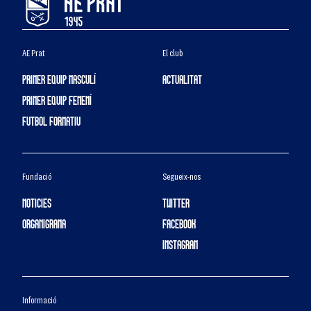
AE Prat
El club
PRIMER EQUIP MASCULÍ
ACTUALITAT
PRIMER EQUIP FEMENÍ
FUTBOL FORMATIU
Fundació
Segueix-nos
NOTICIES
TWITTER
ORGANIGRAMA
FACEBOOK
INSTAGRAM
Informació