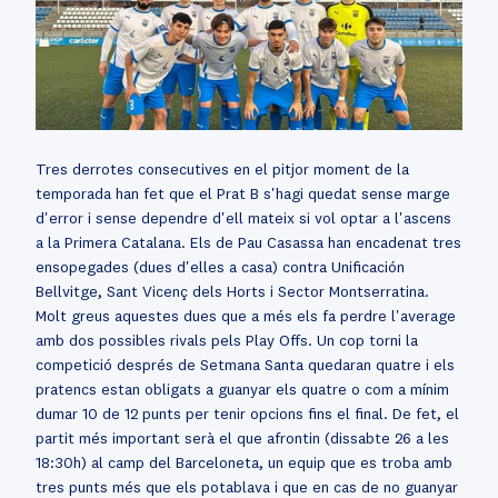
Tres derrotes consecutives en el pitjor moment de la
temporada han fet que el Prat B s'hagi quedat sense marge
d'error i sense dependre d'ell mateix si vol optar a l'ascens
a la Primera Catalana. Els de Pau Casassa han encadenat tres
ensopegades (dues d'elles a casa) contra Unificación
Bellvitge, Sant Vicenç dels Horts i Sector Montserratina.
Molt greus aquestes dues que a més els fa perdre l'average
amb dos possibles rivals pels Play Offs. Un cop torni la
competició després de Setmana Santa quedaran quatre i els
pratencs estan obligats a guanyar els quatre o com a mínim
dumar 10 de 12 punts per tenir opcions fins el final. De fet, el
partit més important serà el que afrontin (dissabte 26 a les
18:30h) al camp del Barceloneta, un equip que es troba amb
tres punts més que els potablava i que en cas de no guanyar